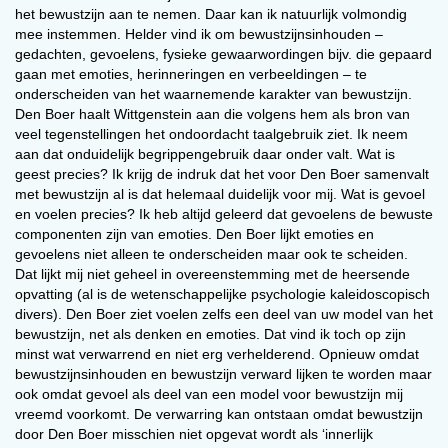
het bewustzijn aan te nemen. Daar kan ik natuurlijk volmondig
Verderop zal ik ingaan op een uitweg uit jouw
mee instemmen. Helder vind ik om bewustzijnsinhouden –
conflict. Eerst bespreek ik een nieuw model van
gedachten, gevoelens, fysieke gewaarwordingen bijv. die gepaard
ons bewustzijn.
gaan met emoties, herinneringen en verbeeldingen – te
onderscheiden van het waarnemende karakter van bewustzijn.
Den Boer haalt Wittgenstein aan die volgens hem als bron van
veel tegenstellingen het ondoordacht taalgebruik ziet. Ik neem
Intelligentie of
aan dat onduidelijk begrippengebruik daar onder valt. Wat is
geest precies? Ik krijg de indruk dat het voor Den Boer samenvalt
bewustzijn?
met bewustzijn al is dat helemaal duidelijk voor mij. Wat is gevoel
en voelen precies? Ik heb altijd geleerd dat gevoelens de bewuste
componenten zijn van emoties. Den Boer lijkt emoties en
Televisiepresentator Arjan Lubach liet eind 2020
gevoelens niet alleen te onderscheiden maar ook te scheiden.
Dat lijkt mij niet geheel in overeenstemming met de heersende
zien hoe je na drie klikken op YouTube of
opvatting (al is de wetenschappelijke psychologie kaleidoscopisch
Facebook al in een bubbel terecht kunt komen.
divers). Den Boer ziet voelen zelfs een deel van uw model van het
Waar je vervolgens eindeloos in je gelijk
bewustzijn, net als denken en emoties. Dat vind ik toch op zijn
bevestigd wordt. Het toverwoord hier is
minst wat verwarrend en niet erg verhelderend. Opnieuw omdat
bewustzijnsinhouden en bewustzijn verward lijken te worden maar
algoritme. Slimme algoritmes kennen jou beter
ook omdat gevoel als deel van een model voor bewustzijn mij
dan jezelf, en brengen jou in die
vreemd voorkomt. De verwarring kan ontstaan omdat bewustzijn
nieuwsberichten of commerciële reclames
door Den Boer misschien niet opgevat wordt als ‘innerlijk