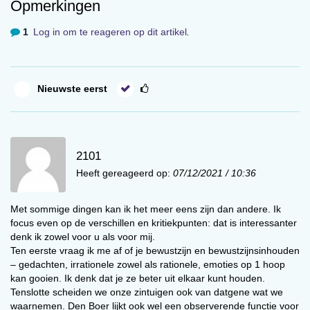
intellectuelen en politici blind zijn voor deze
Opmerkingen
boodschap. Een paradigma over ons bewustzijn
1
Log in om te reageren op dit artikel
.
verandert niet zomaar. Harari en Damasio
waarschuwen dat we ons bewustzijn kunnen
verliezen aan algoritmes en stellen dat het
urgent is om de nieuwste inzichten over ons
Nieuwste eerst
bewustzijn zo snel mogelijk praktisch toe te
passen. Het toepassen van deze inzichten
vraagt evenwel een gedragsverandering die juist
2101
onmogelijk is vanuit onze rationaliteit.
Heeft gereageerd op:
07/12/2021 / 10:36
Vandaar nu eerst een klein
gedachtenexperiment. Neem even de tijd je in te
Met sommige dingen kan ik het meer eens zijn dan andere. Ik
leven in een recent conflict met een geliefde,
focus even op de verschillen en kritiekpunten: dat is interessanter
goede vriend, of op sociale media. Voel opnieuw
denk ik zowel voor u als voor mij.
hoe het was om elkaar ‘de waarheid te
Ten eerste vraag ik me af of je bewustzijn en bewustzijnsinhouden
– gedachten, irrationele zowel als rationele, emoties op 1 hoop
vertellen’. Wat was jouw rol? Meer de koele
kan gooien. Ik denk dat je ze beter uit elkaar kunt houden.
argumenten of juist de heftige emoties? En wat
Tenslotte scheiden we onze zintuigen ook van datgene wat we
was je oordeel over de rol van de ander?
waarnemen. Den Boer lijkt ook wel een observerende functie voor