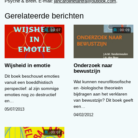
Psyche & Brein. E-mail:
jancarolinetantra@outlook.com
.
Yuval Noah Harari, Homo Deus, P.
401.
Gerelateerde berichten
Bij de huidige wereldwijde polarisatie gaat het
00:07
00:09
niet meer om een ideologische strijd tussen
katholicisme en protestantisme of communisme
en kapitalisme. De strijd gaat tussen de twee
meest primaire menselijke kwaliteiten: rede en
emotie.
Wijsheid in emotie
Onderzoek naar
bewustzijn
Het meest dramatisch werd dit zichtbaar in de
Dit boek beschouwt emoties
Wat kunnen neurofilosofische
vanuit een boeddhistisch
Amerikaanse verkiezingsdebatten tussen
en -biologische theorieën
perspectief: al zijn sommige
Donald Trump en Hillary Clinton en vier jaar later
bijdragen aan het verklaren
emoties nog zo destructief
Joe Biden; Clinton en Biden met koele
van bewustzijn? Dit boek geeft
en…
argumenten, Trump met warme passie. Maar
een…
05/07/2013
geen enkel begrip voor elkaar, geen spoor van
04/02/2012
verbinding.
Een vergelijkbare polarisatie komt terug in veel
00:07