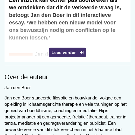
Een inzicht kan echter pas doorbreken als
we ontdekken dat dit de verkeerde vraag is,
betoogt Jan den Boer in dit interactieve
essay. ‘We hebben een nieuw model voor
ons bewustzijn nodig om conflicten op te
kunnen lossen.’
Lees verder
Jan den Boer
‘Maar op het laatste moment weet
Over de auteur
de mensheid tegen alle
Jan den Boer
verwachtingen in te triomferen
Jan den Boer studeerde filosofie en bouwkunde, volgde een
dankzij iets wat de aliens, de
opleiding in lichaamsgerichte therapie en vele trainingen op het
robots en de supercomputer niet
gebied van boeddhisme, coaching en meditatie. Hij is
projectmanager bij een gemeente, (relatie-)therapeut, trainer in
verwachten en niet begrijpen:
tantra, meditatie en gedragsverandering en publicist. Een
liefde.’
bewerkte versie van dit stuk verscheen in het Vlaamse blad