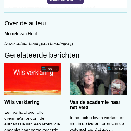
Het congresthema –‘Evidence-based
Neuropsychology. Fundamentals, Assessment
Over de auteur
and Treatment’ – mocht dan weinig gericht zijn,
het nodigde wel uit tot inbreng vanuit alle
Moniek van Hout
deelgebieden van de neuropsychologie. In de
Deze auteur heeft geen beschrijving
keynote-lezingen kwamen onderwerpen aan bod
die nu flink in de (publieke) belangstelling staan,
Gerelateerde berichten
zoals neuroplasticiteit, de werking van de
frontaalkwab (en verstoringen ervan, zoals
00:09
01:52
frontotemporale dementie), en het puberbrein. In
de symposia werden klinische onderwerpen
verder uitgediept. Ook was er aandacht voor
testnormering, ontwikkelingsprocessen en -
Wils verklaring
Van de academie naar
stoornissen, en neurorevalidatie.
het veld
Het recenseren van zo’n meerdaags congres is
Een verhaal over alle
In het echte leven werken, en
misschien wel net zo lastig als het bespreken
dilemma’s rondom de
niet in de ivoren toren van de
euthanasie van een vrouw die
van een omvangrijk handboek: waar begin je,
wetenschap. Dat zag…
ondanks haar vergevorderde