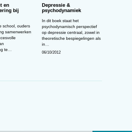
t en
Depressie &
ring bij
psychodynamiek
In dit boek staat het
 school, ouders
psychodynamisch perspectief
ing samenwerken
op depressie centraal, zowel in
ccesvolle
theoretische bespiegelingen als
an
in…
ng te…
06/10/2012