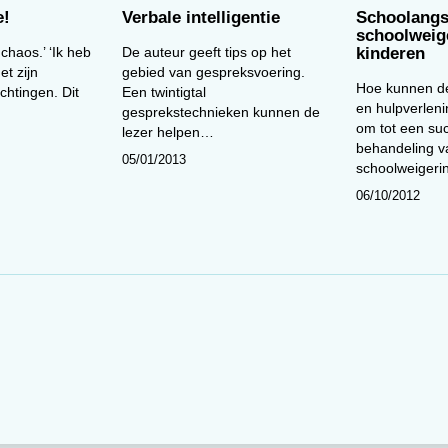
e!
Verbale intelligentie
Schoolangs
schoolweige
 chaos.’ ‘Ik heb
De auteur geeft tips op het
kinderen
et zijn
gebied van gespreksvoering.
Hoe kunnen de
htingen. Dit
Een twintigtal
en hulpverlen
gesprekstechnieken kunnen de
om tot een su
lezer helpen…
behandeling v
05/01/2013
schoolweigeri
06/10/2012