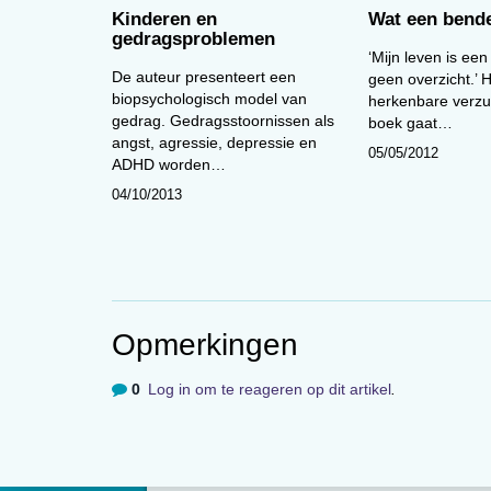
Kinderen en
Wat een bend
gedragsproblemen
‘Mijn leven is een
De auteur presenteert een
geen overzicht.’ H
biopsychologisch model van
herkenbare verzuc
gedrag. Gedragsstoornissen als
boek gaat…
angst, agressie, depressie en
05/05/2012
ADHD worden…
04/10/2013
Opmerkingen
0
Log in om te reageren op dit artikel
.
Over