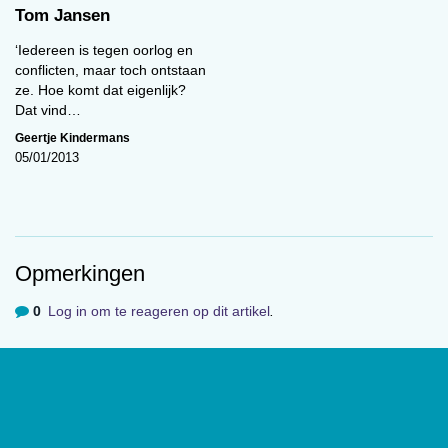
Tom Jansen
onderzoeken werden gepresenteerd. Ik heb hulp
gekregen van de OU, ze hebben de poster
‘Iedereen is tegen oorlog en
gedrukt.
conflicten, maar toch ontstaan
ze. Hoe komt dat eigenlijk?
Ik heb aanvankelijk nog overwogen om naar een
Dat vind…
gewone universiteit te gaan, omdat die toch een
Geertje Kindermans
betere naam hebben. Maar dat had ik niet
05/01/2013
gered, niet flexibel genoeg. Achteraf ben ik heel
blij en tevreden met mijn studie aan de OU.’
Volgende
Opmerkingen
De schaduwzijde van Venus
0
Log in om te reageren op dit artikel
.
Over