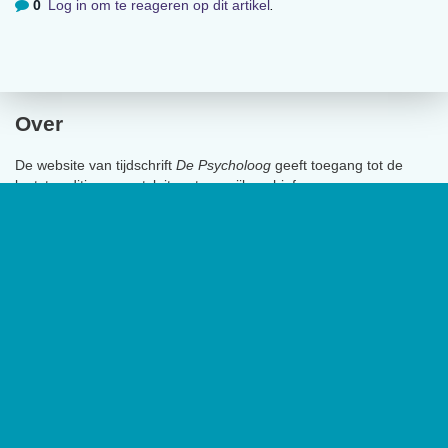
0
Log in om te reageren op dit artikel
.
Over
De website van tijdschrift
De Psycholoog
geeft toegang tot de
laatste edities en ontsluit met een rijk archief van
(wetenschappelijke) artikelen de professionele kennis binnen het
vakgebied.
De Psycholoog
is het tijdschrift van het Nederlands
Instituut van Psychologen (NIP) en heeft een oplage van 17.000
exemplaren.