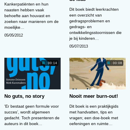
Kankerpatiënten en hun
Dit boek biedt leerkrachten
naasten hebben vaak
een overzicht van
behoefte aan houvast en
gedragsproblemen en
zoeken naar manieren om de
gedrags- en
moeilijke…
ontwikkelingsstoornissen die
05/05/2012
je bij kinderen…
05/07/2013
00:14
00:08
No guts, no story
Nooit meer burn-out!
'Er bestaat geen formule voor
Dit boek is een praktijkgids
succes’, wordt algemeen
met handvatten, tips en
gedacht. Toch presenteren de
vragen; een doe-boek met
auteurs in dit boek…
oefeningen en ruimte…