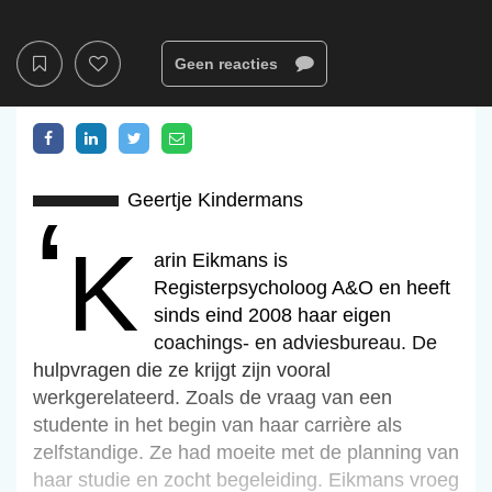
Geen reacties
Geertje Kindermans
‘k
‘Karin Eikmans is
Registerpsycholoog A&O en heeft
sinds eind 2008 haar eigen
coachings- en adviesbureau. De
hulpvragen die ze krijgt zijn vooral
werkgerelateerd. Zoals de vraag van een
studente in het begin van haar carrière als
zelfstandige. Ze had moeite met de planning van
haar studie en zocht begeleiding. Eikmans vroeg