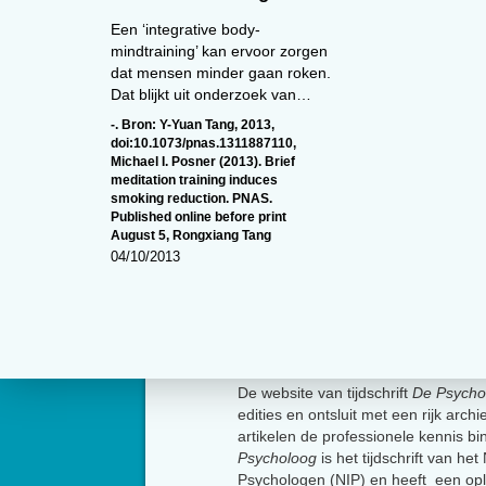
Een ‘integrative body-
mindtraining’ kan ervoor zorgen
dat mensen minder gaan roken.
Dat blijkt uit onderzoek van…
-. Bron: Y-Yuan Tang
,
2013
,
doi:10.1073/pnas.1311887110
,
Michael I. Posner (2013). Brief
meditation training induces
smoking reduction. PNAS.
Published online before print
August 5
,
Rongxiang Tang
04/10/2013
Over
De website van tijdschrift
De Psycho
edities en ontsluit met een rijk arch
artikelen de professionele kennis b
Psycholoog
is het tijdschrift van he
Psychologen (NIP) en heeft een op