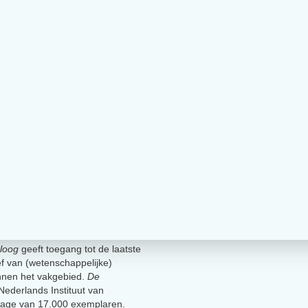
loog
geeft toegang tot de laatste
ief van (wetenschappelijke)
innen het vakgebied.
De
t Nederlands Instituut van
lage van 17.000 exemplaren.