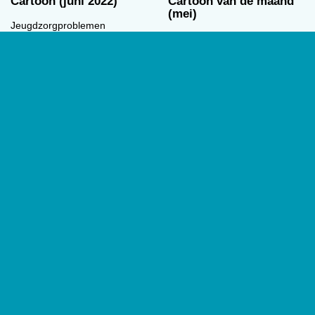
Cartoon (juni 2022)
Cartoon van de maand
(mei)
Jeugdzorgproblemen
Veel jongeren bang voor
Arend van Dam
oorlog
03/06/2022
Arend van Dam
06/05/2022
Cartoon
00:00
00:00
Cartoon van de maand
Cartoon van de maand
(april)
(maart)
Stalin-Complex
Klimaatpsycholoog
Arend van Dam
Arend van Dam
01/04/2022
04/03/2022