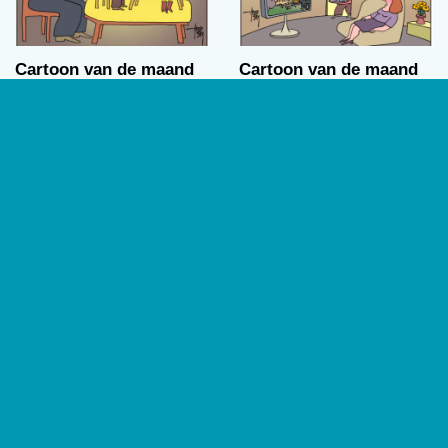
Cartoon van de maand
Cartoon van de maand
(maart)
(februari)
Visitatie
Verwoest
Arend van Dam
Arend van Dam
04/03/2016
04/02/2016
00:00
Cartoon van de maand
(januari)
Jihad
Arend van Dam
01/01/2016