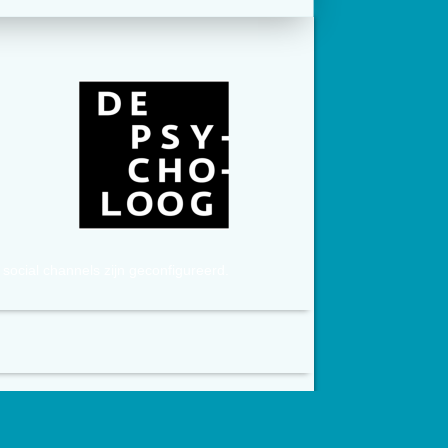
social channels zijn geconfigureerd.