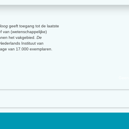
loog
geeft toegang tot de laatste
ief van (wetenschappelijke)
innen het vakgebied.
De
t Nederlands Instituut van
lage van 17.000 exemplaren.
Geen 
uut van Psychologen