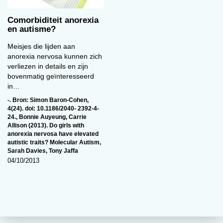
Comorbiditeit anorexia
en autisme?
Meisjes die lijden aan
anorexia nervosa kunnen zich
verliezen in details en zijn
bovenmatig geïnteresseerd
in…
-. Bron: Simon Baron-Cohen
,
4(24). doi: 10.1186/2040- 2392-4-
24.
,
Bonnie Auyeung
,
Carrie
Allison (2013). Do girls with
anorexia nervosa have elevated
autistic traits? Molecular Autism
,
Sarah Davies
,
Tony Jaffa
04/10/2013