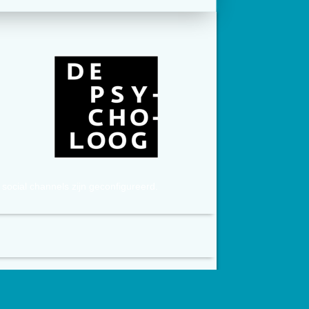
social channels zijn geconfigureerd.