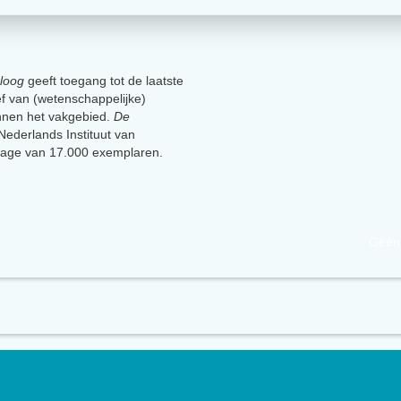
loog
geeft toegang tot de laatste
ief van (wetenschappelijke)
innen het vakgebied.
De
t Nederlands Instituut van
lage van 17.000 exemplaren.
Geen 
uut van Psychologen