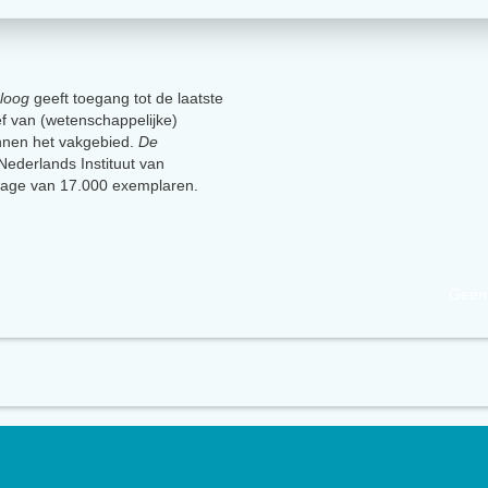
loog
geeft toegang tot de laatste
ief van (wetenschappelijke)
innen het vakgebied.
De
t Nederlands Instituut van
lage van 17.000 exemplaren.
Geen 
uut van Psychologen