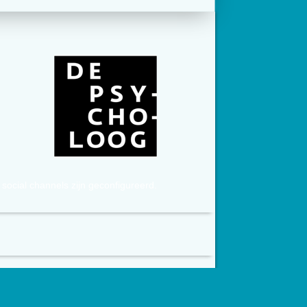
social channels zijn geconfigureerd.