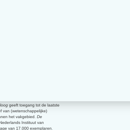
loog
geeft toegang tot de laatste
ief van (wetenschappelijke)
innen het vakgebied.
De
t Nederlands Instituut van
lage van 17.000 exemplaren.