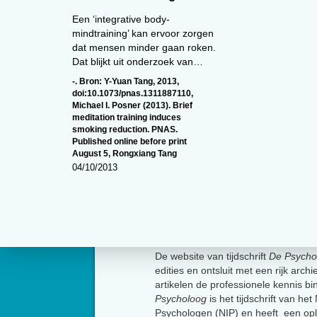
Een ‘integrative body-
mindtraining’ kan ervoor zorgen
dat mensen minder gaan roken.
Dat blijkt uit onderzoek van…
-. Bron: Y-Yuan Tang
,
2013
,
doi:10.1073/pnas.1311887110
,
Michael I. Posner (2013). Brief
meditation training induces
smoking reduction. PNAS.
Published online before print
August 5
,
Rongxiang Tang
04/10/2013
Over
De website van tijdschrift
De Psycho
edities en ontsluit met een rijk arch
artikelen de professionele kennis b
Psycholoog
is het tijdschrift van he
Psychologen (NIP) en heeft een op