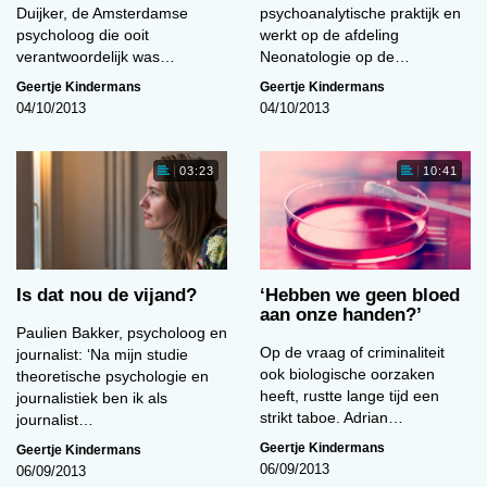
Duijker, de Amsterdamse
psychoanalytische praktijk en
psycholoog die ooit
werkt op de afdeling
verantwoordelijk was…
Neonatologie op de…
Geertje Kindermans
Geertje Kindermans
04/10/2013
04/10/2013
03:23
10:41
Is dat nou de vijand?
‘Hebben we geen bloed
aan onze handen?’
Paulien Bakker, psycholoog en
Op de vraag of criminaliteit
journalist: ‘Na mijn studie
ook biologische oorzaken
theoretische psychologie en
heeft, rustte lange tijd een
journalistiek ben ik als
strikt taboe. Adrian…
journalist…
Geertje Kindermans
Geertje Kindermans
06/09/2013
06/09/2013