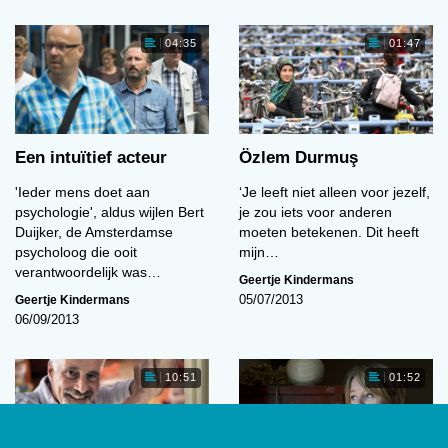
04:35
01:47
Een intuïtief acteur
Özlem Durmuş
'Ieder mens doet aan
‘Je leeft niet alleen voor jezelf,
psychologie', aldus wijlen Bert
je zou iets voor anderen
Duijker, de Amsterdamse
moeten betekenen. Dit heeft
psycholoog die ooit
mijn…
verantwoordelijk was…
Geertje Kindermans
Geertje Kindermans
05/07/2013
06/09/2013
10:51
01:52