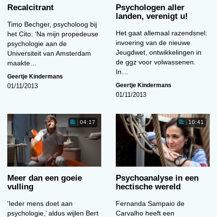
Recalcitrant
Psychologen aller
landen, verenigt u!
Timo Bechger, psycholoog bij
Het gaat allemaal razendsnel:
het Cito: ‘Na mijn propedeuse
invoering van de nieuwe
psychologie aan de
Jeugdwet, ontwikkelingen in
Universiteit van Amsterdam
de ggz voor volwassenen.
maakte…
In…
Geertje Kindermans
Geertje Kindermans
01/11/2013
01/11/2013
04:17
10:41
Meer dan een goeie
Psychoanalyse in een
vulling
hectische wereld
'Ieder mens doet aan
Fernanda Sampaio de
psychologie,’ aldus wijlen Bert
Carvalho heeft een