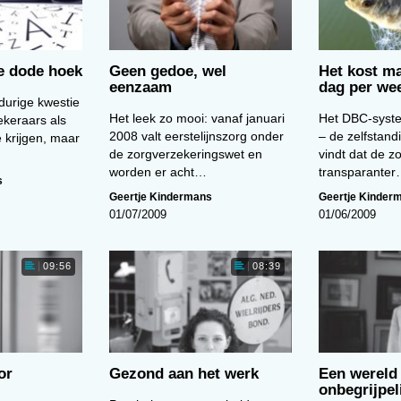
de dode hoek
Geen gedoe, wel
Het kost ma
eenzaam
dag per we
durige kwestie
Het leek zo mooi: vanaf januari
Het DBC-syste
ekeraars als
2008 valt eerstelijnszorg onder
– de zelfstand
e krijgen, maar
de zorgverzekeringswet en
vindt dat de z
worden er acht…
transparante
s
Geertje Kindermans
Geertje Kinder
01/07/2009
01/06/2009
09:56
08:39
or
Gezond aan het werk
Een wereld 
onbegrijpel