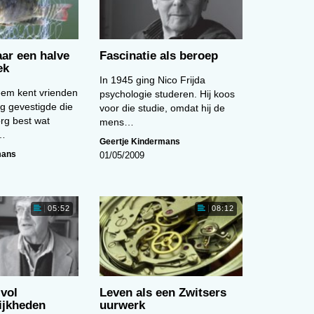
ar een halve
Fascinatie als beroep
ek
In 1945 ging Nico Frijda
em kent vrienden
psychologie studeren. Hij koos
ig gevestigde die
voor die studie, omdat hij de
org best wat
mens…
r…
Geertje Kindermans
mans
01/05/2009
05:52
08:12
vol
Leven als een Zwitsers
ijkheden
uurwerk