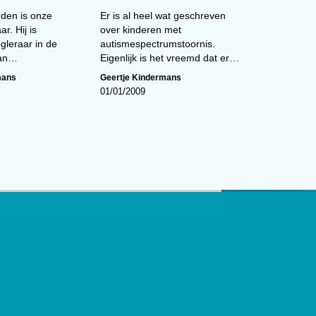
den is onze
Er is al heel wat geschreven
ar. Hij is
over kinderen met
gleraar in de
autismespectrumstoornis.
aan…
Eigenlijk is het vreemd dat er…
mans
Geertje Kindermans
01/01/2009