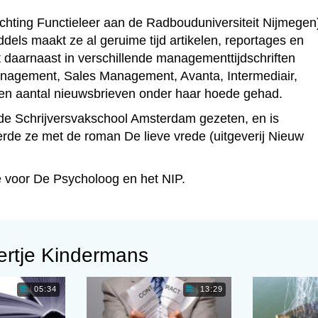
ichting Functieleer aan de Radbouduniversiteit Nijmegen)
ddels maakt ze al geruime tijd artikelen, reportages en
 daarnaast in verschillende managementtijdschriften
anagement, Sales Management, Avanta, Intermediair,
en aantal nieuwsbrieven onder haar hoede gehad.
op de Schrijversvakschool Amsterdam gezeten, en is
rde ze met de roman De lieve vrede (uitgeverij Nieuw
re voor De Psycholoog en het NIP.
ertje Kindermans
05:34
13:29