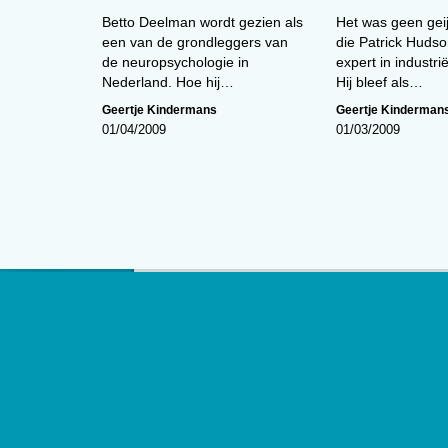
Betto Deelman wordt gezien als
Het was geen geij
een van de grondleggers van
die Patrick Hudso
de neuropsychologie in
expert in industrië
Nederland. Hoe hij…
Hij bleef als…
Geertje Kindermans
Geertje Kinderman
01/04/2009
01/03/2009
Over
De website van tijdschrift
De Psycho
edities en ontsluit met een rijk arch
artikelen de professionele kennis b
Psycholoog
is het tijdschrift van he
Psychologen (NIP) en heeft een op