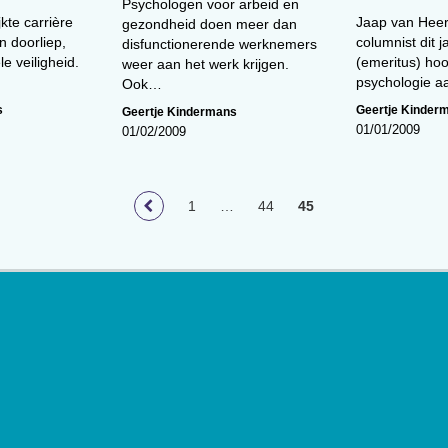
Psychologen voor arbeid en
kte carrière
Jaap van Heer
gezondheid doen meer dan
n doorliep,
columnist dit ja
disfunctionerende werknemers
le veiligheid.
(emeritus) hoo
weer aan het werk krijgen.
psychologie 
Ook…
s
Geertje Kinder
Geertje Kindermans
01/01/2009
01/02/2009
1
…
44
45
loog
geeft toegang tot de laatste
ief van (wetenschappelijke)
innen het vakgebied.
De
t Nederlands Instituut van
lage van 17.000 exemplaren.