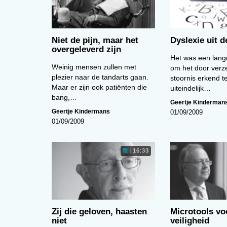
Niet de pijn, maar het
Dyslexie uit 
overgeleverd zijn
Het was een lang
Weinig mensen zullen met
om het door verz
plezier naar de tandarts gaan.
stoornis erkend t
Maar er zijn ook patiënten die
uiteindelijk…
bang,…
Geertje Kinderman
Geertje Kindermans
01/09/2009
01/09/2009
16:33
Zij die geloven, haasten
Microtools vo
niet
veiligheid