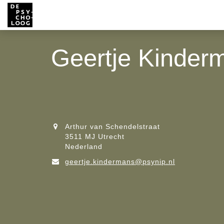
Geertje Kinder
Arthur van Schendelstraat
3511 MJ Utrecht
Nederland
geertje.kindermans@psynip.nl