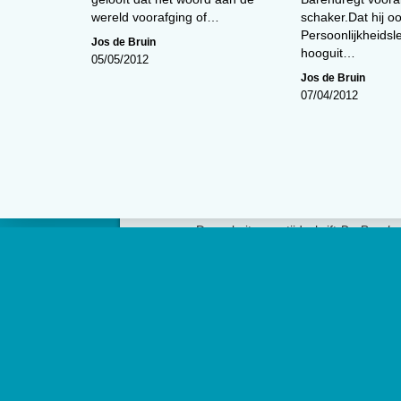
wereld voorafging of…
schaker.Dat hij o
Persoonlijkheidsl
Jos de Bruin
hooguit…
05/05/2012
Jos de Bruin
07/04/2012
Over
De website van tijdschrift
De Psycho
edities en ontsluit met een rijk arch
artikelen de professionele kennis b
Psycholoog
is het tijdschrift van he
Psychologen (NIP) en heeft een op