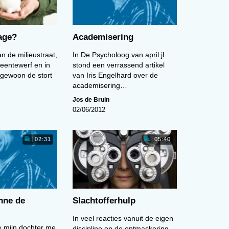
age?
Academisering
n de milieustraat,
In De Psycholoog van april jl.
entewerf en in
stond een verrassend artikel
n gewoon de stort
van Iris Engelhard over de
academisering…
Jos de Bruin
02/06/2012
02:31
05:40
nne de
Slachtofferhulp
In veel reacties vanuit de eigen
te mijn dochter me
discipline op de ontmaskering