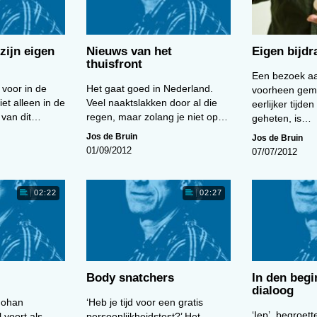
zijn eigen
Nieuws van het
Eigen bijdr
thuisfront
Een bezoek aa
 voor in de
Het gaat goed in Nederland.
voorheen geme
et alleen in de
Veel naaktslakken door al die
eerlijker tijde
 van dit…
regen, maar zolang je niet op…
geheten, is…
Jos de Bruin
Jos de Bruin
01/09/2012
07/07/2012
02:22
02:27
Body snatchers
In den begi
dialoog
 Johan
‘Heb je tijd voor een gratis
‘Iep’, begroet
 voort als
persoonlijkheidstest?’ Het