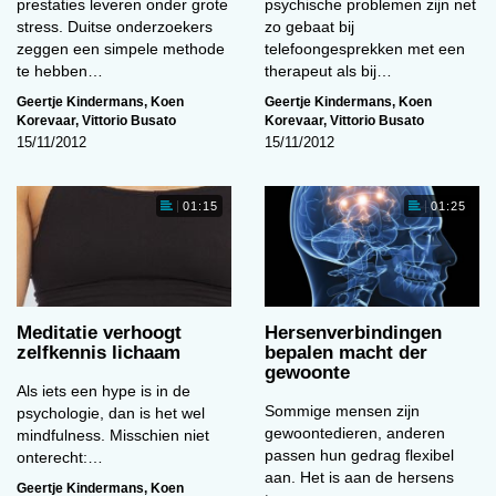
prestaties leveren onder grote
psychische problemen zijn net
stress. Duitse onderzoekers
zo gebaat bij
zeggen een simpele methode
telefoongesprekken met een
te hebben…
therapeut als bij…
Geertje Kindermans
,
Koen
Geertje Kindermans
,
Koen
Korevaar
,
Vittorio Busato
Korevaar
,
Vittorio Busato
15/11/2012
15/11/2012
01:15
01:25
Meditatie verhoogt
Hersenverbindingen
zelfkennis lichaam
bepalen macht der
gewoonte
Als iets een hype is in de
Sommige mensen zijn
psychologie, dan is het wel
gewoontedieren, anderen
mindfulness. Misschien niet
passen hun gedrag flexibel
onterecht:…
aan. Het is aan de hersens
Geertje Kindermans
,
Koen