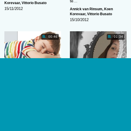
te…
Korevaar
,
Vittorio Busato
15/11/2012
Annick van Rinsum
,
Koen
Korevaar
,
Vittorio Busato
15/10/2012
00:46
01:34
Snurken hangt samen
Zelfbewustzijn niet
met gedragsproblemen
afhankelijk van
specifieke hersendelen
Bij jonge kinderen gaat
Zelfbewustzijn kenmerkt de
snurken samen met een
menselijke ervaring: we weten
hogere kans op
wie we zijn, wat we willen en
gedragsproblemen. Deze
voelen. Uit…
kinderen zijn hyperactiever,…
Annick van Rinsum
,
Koen
Annick van Rinsum
,
Koen
Korevaar
,
Vittorio Busato
Korevaar
,
Vittorio Busato
15/10/2012
15/10/2012