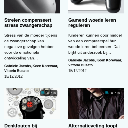
Strelen compenseert
Gamend woede leren
stress zwangerschap
reguleren
Stress van de moeder tijdens
Kinderen kunnen door middel
de zwangerschap kan
van een computerspel hun
negatieve gevolgen hebben
woede leren beheersen. Dat
voor de emotionele
blijkt uit onderzoek bij…
ontwikkeling van…
Gabriele Jacobs
,
Koen Korevaar
,
Vittorio Busato
Gabriele Jacobs
,
Koen Korevaar
,
Vittorio Busato
15/12/2012
15/12/2012
01:10
01:10
Denkfouten bij
Alternatieveling loopt