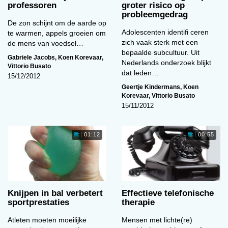
professoren
groter risico op
probleemgedrag
De zon schijnt om de aarde op
Adolescenten identifi ceren
te warmen, appels groeien om
zich vaak sterk met een
de mens van voedsel…
bepaalde subcultuur. Uit
Gabriele Jacobs
,
Koen Korevaar
,
Nederlands onderzoek blijkt
Vittorio Busato
dat leden…
15/12/2012
Geertje Kindermans
,
Koen
Korevaar
,
Vittorio Busato
15/11/2012
01:12
00:55
Knijpen in bal verbetert
Effectieve telefonische
sportprestaties
therapie
Atleten moeten moeilijke
Mensen met lichte(re)