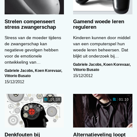
Strelen compenseert
Gamend woede leren
stress zwangerschap
reguleren
Stress van de moeder tijdens
Kinderen kunnen door middel
de zwangerschap kan
van een computerspel hun
negatieve gevolgen hebben
woede leren beheersen. Dat
voor de emotionele
blijkt uit onderzoek bij…
ontwikkeling van…
Gabriele Jacobs
,
Koen Korevaar
,
Vittorio Busato
Gabriele Jacobs
,
Koen Korevaar
,
Vittorio Busato
15/12/2012
15/12/2012
01:10
01:10
Denkfouten bij
Alternatieveling loopt