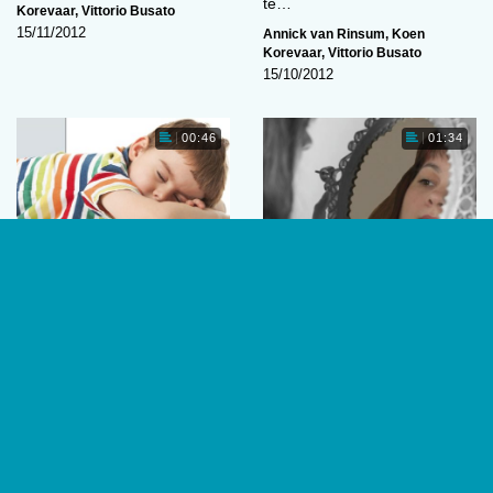
te…
Korevaar
,
Vittorio Busato
15/11/2012
Annick van Rinsum
,
Koen
Korevaar
,
Vittorio Busato
15/10/2012
00:46
01:34
Snurken hangt samen
Zelfbewustzijn niet
met gedragsproblemen
afhankelijk van
specifieke hersendelen
Bij jonge kinderen gaat
Zelfbewustzijn kenmerkt de
snurken samen met een
menselijke ervaring: we weten
hogere kans op
wie we zijn, wat we willen en
gedragsproblemen. Deze
voelen. Uit…
kinderen zijn hyperactiever,…
Annick van Rinsum
,
Koen
Annick van Rinsum
,
Koen
Korevaar
,
Vittorio Busato
Korevaar
,
Vittorio Busato
15/10/2012
15/10/2012