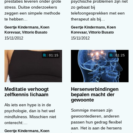
prestaties leveren onder grote
psychische problemen zijn net
stress. Duitse onderzoekers
zo gebaat bij
zeggen een simpele methode
telefoongesprekken met een
te hebben…
therapeut als bij…
Geertje Kindermans
,
Koen
Geertje Kindermans
,
Koen
Korevaar
,
Vittorio Busato
Korevaar
,
Vittorio Busato
15/11/2012
15/11/2012
01:15
01:25
Meditatie verhoogt
Hersenverbindingen
zelfkennis lichaam
bepalen macht der
gewoonte
Als iets een hype is in de
Sommige mensen zijn
psychologie, dan is het wel
gewoontedieren, anderen
mindfulness. Misschien niet
passen hun gedrag flexibel
onterecht:…
aan. Het is aan de hersens
Geertje Kindermans
,
Koen