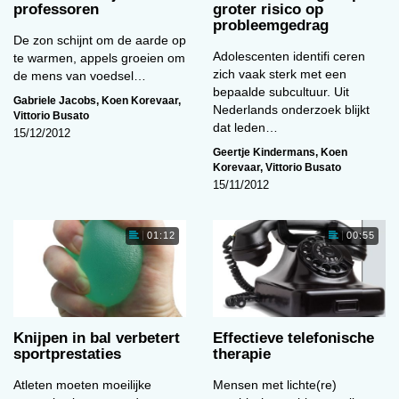
professoren
groter risico op
probleemgedrag
De zon schijnt om de aarde op
Adolescenten identifi ceren
te warmen, appels groeien om
zich vaak sterk met een
de mens van voedsel…
bepaalde subcultuur. Uit
Gabriele Jacobs
,
Koen Korevaar
,
Nederlands onderzoek blijkt
Vittorio Busato
dat leden…
15/12/2012
Geertje Kindermans
,
Koen
Korevaar
,
Vittorio Busato
15/11/2012
01:12
00:55
Knijpen in bal verbetert
Effectieve telefonische
sportprestaties
therapie
Atleten moeten moeilijke
Mensen met lichte(re)