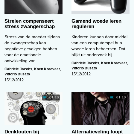
Strelen compenseert
Gamend woede leren
stress zwangerschap
reguleren
Stress van de moeder tijdens
Kinderen kunnen door middel
de zwangerschap kan
van een computerspel hun
negatieve gevolgen hebben
woede leren beheersen. Dat
voor de emotionele
blijkt uit onderzoek bij…
ontwikkeling van…
Gabriele Jacobs
,
Koen Korevaar
,
Vittorio Busato
Gabriele Jacobs
,
Koen Korevaar
,
Vittorio Busato
15/12/2012
15/12/2012
01:10
01:10
Denkfouten bij
Alternatieveling loopt