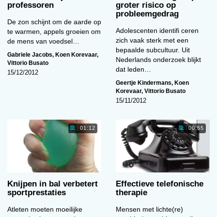
professoren
groter risico op
probleemgedrag
De zon schijnt om de aarde op
Adolescenten identifi ceren
te warmen, appels groeien om
zich vaak sterk met een
de mens van voedsel…
bepaalde subcultuur. Uit
Gabriele Jacobs
,
Koen Korevaar
,
Nederlands onderzoek blijkt
Vittorio Busato
dat leden…
15/12/2012
Geertje Kindermans
,
Koen
Korevaar
,
Vittorio Busato
15/11/2012
01:12
00:55
Knijpen in bal verbetert
Effectieve telefonische
sportprestaties
therapie
Atleten moeten moeilijke
Mensen met lichte(re)