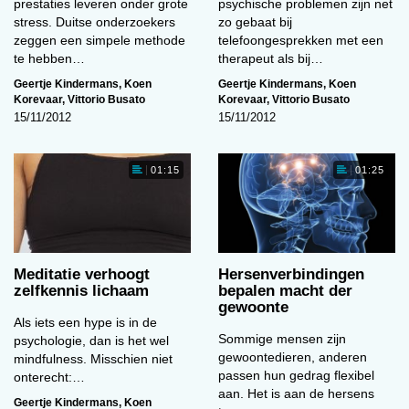
prestaties leveren onder grote
psychische problemen zijn net
stress. Duitse onderzoekers
zo gebaat bij
zeggen een simpele methode
telefoongesprekken met een
te hebben…
therapeut als bij…
Geertje Kindermans
,
Koen
Geertje Kindermans
,
Koen
Korevaar
,
Vittorio Busato
Korevaar
,
Vittorio Busato
15/11/2012
15/11/2012
01:15
01:25
Meditatie verhoogt
Hersenverbindingen
zelfkennis lichaam
bepalen macht der
gewoonte
Als iets een hype is in de
Sommige mensen zijn
psychologie, dan is het wel
gewoontedieren, anderen
mindfulness. Misschien niet
passen hun gedrag flexibel
onterecht:…
aan. Het is aan de hersens
Geertje Kindermans
,
Koen