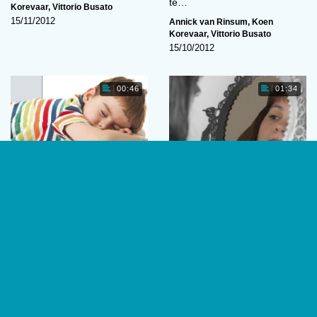
te…
Korevaar
,
Vittorio Busato
15/11/2012
Annick van Rinsum
,
Koen
Korevaar
,
Vittorio Busato
15/10/2012
00:46
01:34
Snurken hangt samen
Zelfbewustzijn niet
met gedragsproblemen
afhankelijk van
specifieke hersendelen
Bij jonge kinderen gaat
Zelfbewustzijn kenmerkt de
snurken samen met een
menselijke ervaring: we weten
hogere kans op
wie we zijn, wat we willen en
gedragsproblemen. Deze
voelen. Uit…
kinderen zijn hyperactiever,…
Annick van Rinsum
,
Koen
Annick van Rinsum
,
Koen
Korevaar
,
Vittorio Busato
Korevaar
,
Vittorio Busato
15/10/2012
15/10/2012