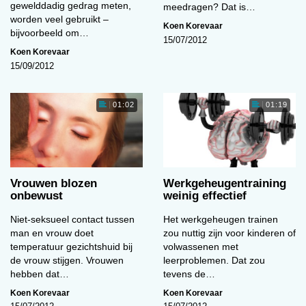
gewelddadig gedrag meten,
meedragen? Dat is…
worden veel gebruikt –
Koen Korevaar
bijvoorbeeld om…
15/07/2012
Koen Korevaar
15/09/2012
01:02
01:19
Vrouwen blozen
Werkgeheugentraining
onbewust
weinig effectief
Niet-seksueel contact tussen
Het werkgeheugen trainen
man en vrouw doet
zou nuttig zijn voor kinderen of
temperatuur gezichtshuid bij
volwassenen met
de vrouw stijgen. Vrouwen
leerproblemen. Dat zou
hebben dat…
tevens de…
Koen Korevaar
Koen Korevaar