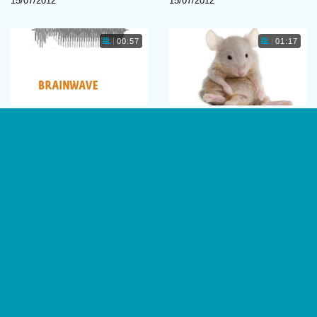
15/07/2012
15/07/2012
00:57
01:17
Tweetaligheid verandert
Afsterven hersencellen
brein
stopgezet bij muizen
Belgen, Canadezen en andere
Wetenschappers zijn erin
tweetaligen mogen zich
geslaagd een
gelukkig prijzen. Tweetaligheid
neurodegeneratieve ziekte bij
levert auditieve en cognitieve
muizen stop te zetten. Het
voordelen op.…
opent mogelijk
perspectieven…
Koen Korevaar
Koen Korevaar
16/06/2012
16/06/2012
1
2
3
…
7