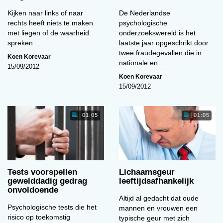
Kijken naar links of naar
De Nederlandse
rechts heeft niets te maken
psychologische
met liegen of de waarheid
onderzoekswereld is het
spreken.…
laatste jaar opgeschrikt door
twee fraudegevallen die in
Koen Korevaar
nationale en…
15/09/2012
Koen Korevaar
15/09/2012
01:05
01:05
Tests voorspellen
Lichaamsgeur
gewelddadig gedrag
leeftijdsafhankelijk
onvoldoende
Altijd al gedacht dat oude
Psychologische tests die het
mannen en vrouwen een
risico op toekomstig
typische geur met zich