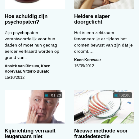
Hoe schuldig zijn
Heldere slaper
psychopaten?
doorgelicht
Zijn psychopaten
Het is een zeldzaam
verantwoordelijk voor hun
fenomeen: je er tijdens het
daden of moet hun gedrag
dromen bewust van zijn dát je
eerder verklaard worden op
droomt.…
grond van…
Koen Korevaar
Annick van Rinsum
,
Koen
15/09/2012
Korevaar
,
Vittorio Busato
15/10/2012
01:23
02:08
Kijkrichting verraadt
Nieuwe methode voor
leugenaars niet
fraudedetectie