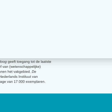
loog
geeft toegang tot de laatste
ief van (wetenschappelijke)
innen het vakgebied.
De
t Nederlands Instituut van
lage van 17.000 exemplaren.
Geen 