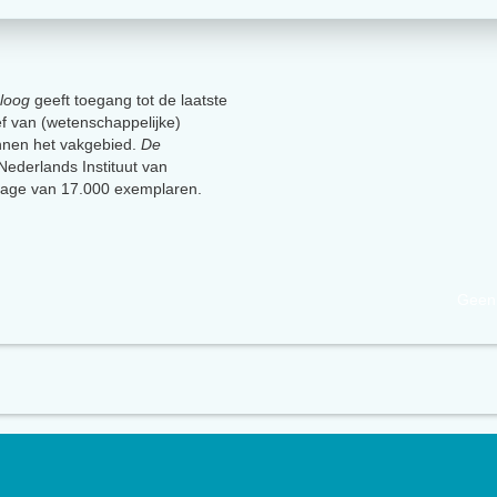
loog
geeft toegang tot de laatste
ief van (wetenschappelijke)
innen het vakgebied.
De
t Nederlands Instituut van
lage van 17.000 exemplaren.
Geen 
uut van Psychologen