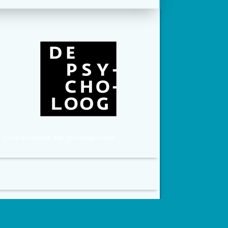
social channels zijn geconfigureerd.