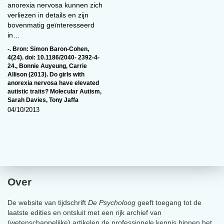
anorexia nervosa kunnen zich
verliezen in details en zijn
bovenmatig geïnteresseerd
in…
-. Bron: Simon Baron-Cohen
,
4(24). doi: 10.1186/2040- 2392-4-
24.
,
Bonnie Auyeung
,
Carrie
Allison (2013). Do girls with
anorexia nervosa have elevated
autistic traits? Molecular Autism
,
Sarah Davies
,
Tony Jaffa
04/10/2013
Over
De website van tijdschrift
De Psycholoog
geeft toegang tot de
laatste edities en ontsluit met een rijk archief van
(wetenschappelijke) artikelen de professionele kennis binnen het