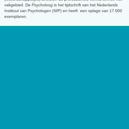
vakgebied.
De Psycholoog
is het tijdschrift van het Nederlands
Instituut van Psychologen (NIP) en heeft een oplage van 17.000
exemplaren.
Geen social channels zijn geconfigureerd.
Contact
Het Nederlands Instituut van
Psychologen