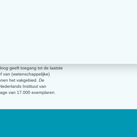
loog
geeft toegang tot de laatste
ief van (wetenschappelijke)
innen het vakgebied.
De
t Nederlands Instituut van
lage van 17.000 exemplaren.
Geen 