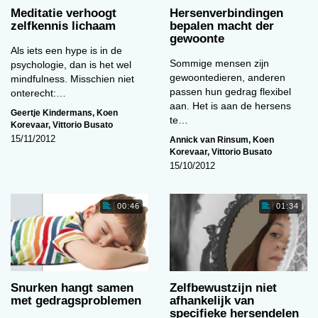
Meditatie verhoogt
Hersenverbindingen
zelfkennis lichaam
bepalen macht der
gewoonte
Als iets een hype is in de
Sommige mensen zijn
psychologie, dan is het wel
gewoontedieren, anderen
mindfulness. Misschien niet
passen hun gedrag flexibel
onterecht:…
aan. Het is aan de hersens
Geertje Kindermans
,
Koen
te…
Korevaar
,
Vittorio Busato
15/11/2012
Annick van Rinsum
,
Koen
Korevaar
,
Vittorio Busato
15/10/2012
00:46
01:34
Snurken hangt samen
Zelfbewustzijn niet
met gedragsproblemen
afhankelijk van
specifieke hersendelen