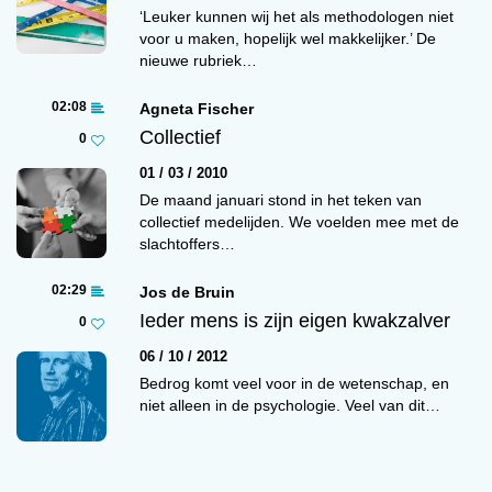
was voor een heel ander probleem dan
‘Leuker kunnen wij het als methodologen niet
waarmee ze zelf zitten. Want om chemisch
voor u maken, hopelijk wel makkelijker.’ De
procestechnoloog te worden, accountant of
nieuwe rubriek…
jurist, heb je een opleiding nodig, en als je die
02:08
Agneta Fischer
niet hebt huur je een specialist in. Maar hoe
Collectief
0
mensen werken kan iedereen zelf wel
bedenken, zo wordt vaak gedacht.
01 / 03 / 2010
De maand januari stond in het teken van
Dat gaat soms goed, maar lang niet altijd. Dat
collectief medelijden. We voelden mee met de
bleek bijvoorbeeld uit onderzoek naar de Halt-
slachtoffers…
straf*. Deze wordt sinds 2006 gebruikt om
jongeren, die onder invloed van alcohol een
02:29
Jos de Bruin
delict hebben gepleegd, weer op het rechte pad
Ieder mens is zijn eigen kwakzalver
0
te krijgen. Kosten noch moeite worden
06 / 10 / 2012
gespaard. De jongeren krijgen een cursus om
Bedrog komt veel voor in de wetenschap, en
hun kennis van de schadelijke effecten van
niet alleen in de psychologie. Veel van dit…
alcohol te vergroten, ze leren omgaan met
groepsdruk en ook ouders worden bij het proces
betrokken. Wat bleek? Alle tijd geld en moeite