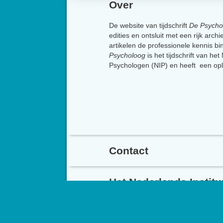
Over
De website van tijdschrift
De Psycho
edities en ontsluit met een rijk arch
artikelen de professionele kennis b
Psycholoog
is het tijdschrift van he
Psychologen (NIP) en heeft een op
Contact
Het Nederlands Instit
©
2026 NIP