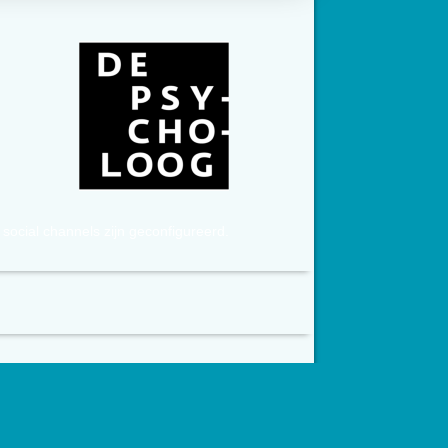
social channels zijn geconfigureerd.