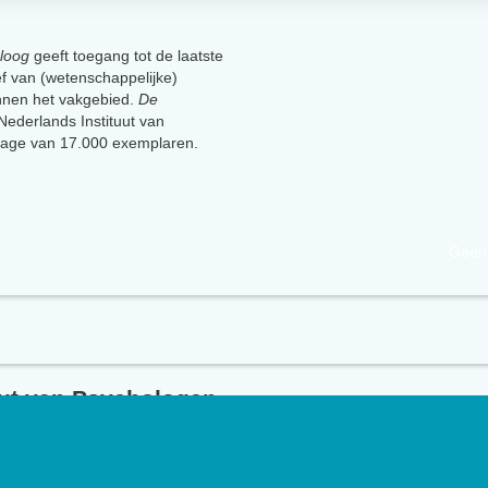
loog
geeft toegang tot de laatste
ief van (wetenschappelijke)
innen het vakgebied.
De
t Nederlands Instituut van
lage van 17.000 exemplaren.
Geen 
uut van Psychologen