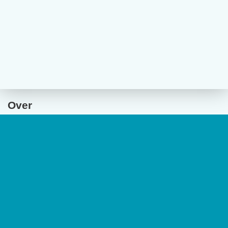
Over
De website van tijdschrift
De Psycholoog
geeft toegang tot de
laatste edities en ontsluit met een rijk archief van
(wetenschappelijke) artikelen de professionele kennis binnen het
vakgebied.
De Psycholoog
is het tijdschrift van het Nederlands
Instituut van Psychologen (NIP) en heeft een oplage van 17.000
exemplaren.