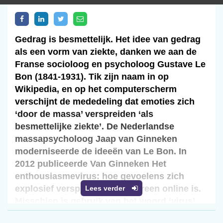
Gedrag is besmettelijk. Het idee van gedrag
als een vorm van ziekte, danken we aan de
Franse socioloog en psycholoog Gustave Le
Bon (1841-1931). Tik zijn naam in op
Wikipedia, en op het computerscherm
verschijnt de mededeling dat emoties zich
‘door de massa’ verspreiden ‘als
besmettelijke ziekte’. De Nederlandse
massapsycholoog Jaap van Ginneken
moderniseerde de ideeën van Le Bon. In
2012 publiceerde Van Ginneken Het
enthousiasmevirus: hoe gevoelens zich
explosief verspreiden nu iedereen online is.
Lees verder
Misschien is gebruik van het woord ‘virus’
ook besmettelijk. In elk geval adopteerde