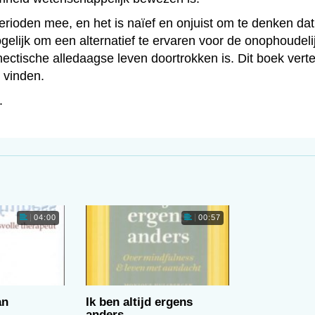
erioden mee, en het is naïef en onjuist om te denken dat
elijk om een alternatief te ervaren voor de onophoudeli
ectische alledaagse leven doortrokken is. Dit boek verte
t vinden.
.
04:00
00:57
an
Ik ben altijd ergens
anders