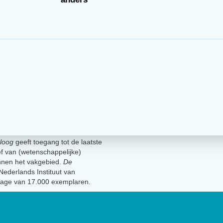
loog
geeft toegang tot de laatste
ief van (wetenschappelijke)
innen het vakgebied.
De
t Nederlands Instituut van
lage van 17.000 exemplaren.