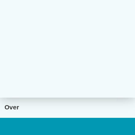
Over
De website van tijdschrift
De Psycholoog
geeft toegang tot de
laatste edities en ontsluit met een rijk archief van
(wetenschappelijke) artikelen de professionele kennis binnen het