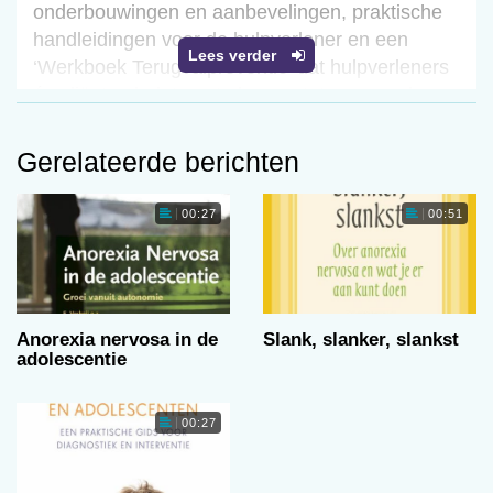
onderbouwingen en aanbevelingen, praktische
handleidingen voor de hulpverlener en een
Lees verder
‘Werkboek Terugvalpreventie’ dat hulpverleners
én cliënten helpt om te komen tot een goed
terugvalpreventieplan. (WZ)
Gerelateerde berichten
00:27
00:51
Anorexia nervosa in de
Slank, slanker, slankst
adolescentie
00:27