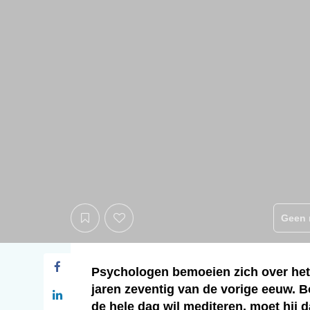
Geen 
Psychologen bemoeien zich over het 
jaren zeventig van de vorige eeuw. B
de hele dag wil mediteren, moet hij 