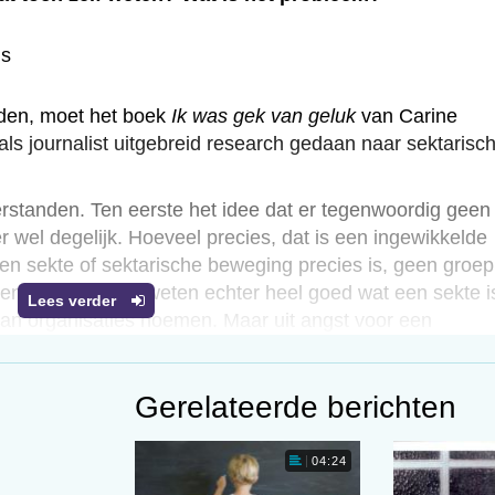
ns
nden, moet het boek
Ik was gek van geluk
van Carine
s journalist uitgebreid research gedaan naar sektarisc
erstanden. Ten eerste het idee dat er tegenwoordig geen
er wel degelijk. Hoeveel precies, dat is een ingewikkelde
 een sekte of sektarische beweging precies is, geen groep
 en deskundigen weten echter heel goed wat een sekte i
Lees verder
van organisaties noemen. Maar uit angst voor een
aanspannen, zwijgen de deskundigen liever.
Gerelateerde berichten
04:24