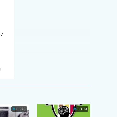
he
s,
09:51
01:43