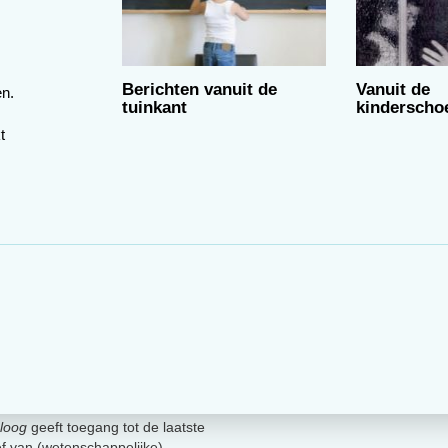
een scherp van de maatschappij afwijkende religieuze
en gedrag. De sekte ziet zich geroepen om de
richting te veranderen.
Berichten vanuit de
Vanuit de
evend of grensoverschrijdend, die laatste zijn een
en.
tuinkant
kinderscho
dacht. Hoewel sektes gemeenschappelijke kenmerken
t
rmen aannemen. Neem de samenwonende broers en zus
euws kwamen nadat een van de broers dood in bed was
zonder dat het de huisgenoten was opgevallen. Een tamelij
 zou hier sprake zijn van een huiselijke sekte.
iemand met zekerheid. Bureau Beke, dat voor het ministe
kheid van sektarische bewegingen onderzocht, schat dat h
enlopende sektarische bewegingen, zoals christelijke
stus), CSA, een organisatie die bewustzijnstrainingen ge
logy. (Landmark is in Nederland overigens opgeheven
s doorgegaan onder een aantal andere namen.) De groep
loog
geeft toegang tot de laatste
t de beweging rond Jomanda), de Indiase Goeroe Sai Ba
ief van (wetenschappelijke)