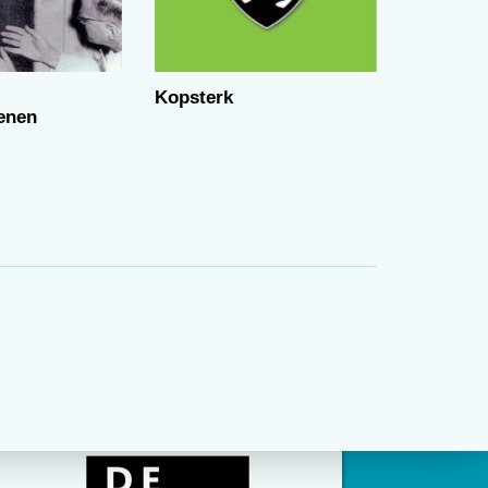
Kopsterk
enen
sen
k
rie
et
eft
ba