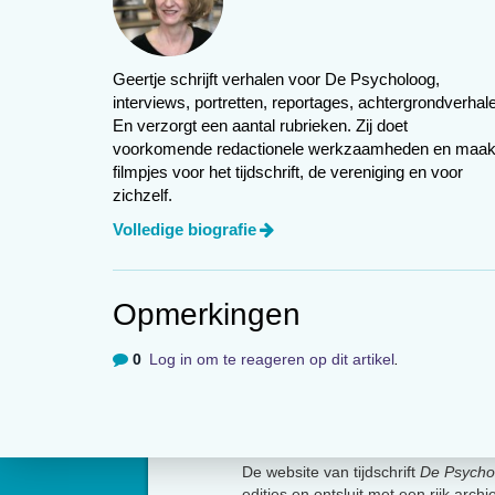
Een sekte kan gedefinieerd worden als 
groepering met een zeer eigen mening 
maatschappij in de door haar gewenste 
Geertje schrijft verhalen voor De Psycholoog,
Niet elke sekte is gevaarlijk, aanstootg
interviews, portretten, reportages, achtergrondverhal
En verzorgt een aantal rubrieken. Zij doet
minderheid, maar ze trekken veel aan
voorkomende redactionele werkzaamheden en maak
hebben, kunnen ze uiteenlopende vo
filmpjes voor het tijdschrift, de vereniging en voor
in het Friese Minnertsga die in het ni
zichzelf.
aangetroffen. Het lijk lag er vier jaar 
Volledige biografie
onwaarschijnlijk verhaal. Volgens Damen
Hoeveel sekten er precies zijn, weet n
van Veiligheid en Justitie de schadelij
Opmerkingen
er enkele honderden zijn.
0
Log in om te reageren op dit artikel
.
In haar boek beschrijft Damen acht uite
bewegingen (zoals Uit de Bron van Chri
Over
vergelijkbaar met Landmark en Sciento
maar het lijkt erop dat de beweging i
De website van tijdschrift
De Psycho
rond Sonja de Vries (vergelijkbaar me
edities en ontsluit met een rijk arch