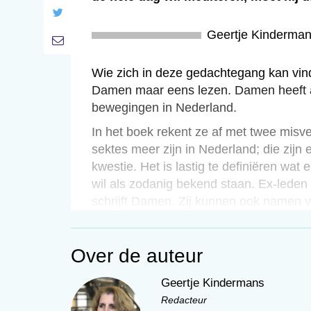
Geertje Kinderma
Wie zich in deze gedachtegang kan vi
Damen maar eens lezen. Damen heeft al
bewegingen in Nederland.
In het boek rekent ze af met twee misv
sektes meer zijn in Nederland; die zijn 
kwestie. Het is lastig te definiëren wat
wil als zodanig bekend staan. Ex-leden
schrijft Damen. Zij kunnen ook namen 
juridische procedure, die sekten snel 
Over de auteur
Gevaar
Geertje Kindermans
Redacteur