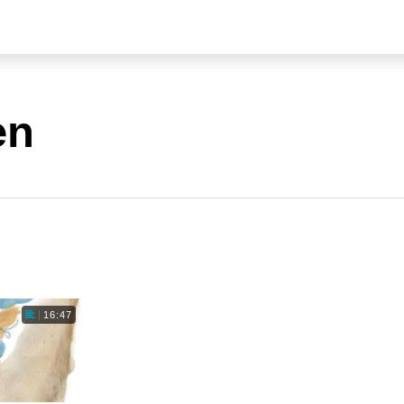
en
16:47