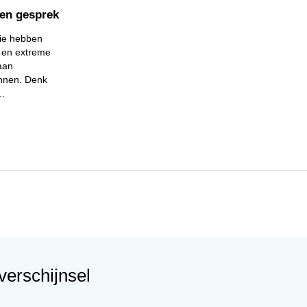
en gesprek
ie hebben
 en extreme
 aan
onnen. Denk
g…
verschijnsel