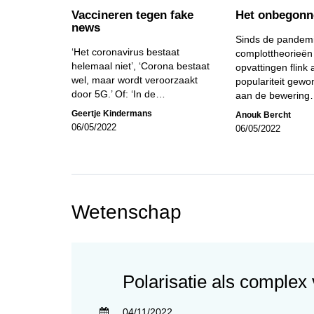
Vaccineren tegen fake
Het onbegonn
news
Sinds de pandem
‘Het coronavirus bestaat
complottheorieën
helemaal niet’, ‘Corona bestaat
opvattingen flink
wel, maar wordt veroorzaakt
populariteit gew
door 5G.’ Of: ‘In de…
aan de bewerin
Geertje Kindermans
Anouk Bercht
06/05/2022
06/05/2022
Wetenschap
Polarisatie als complex 
04/11/2022