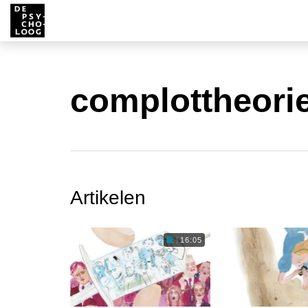
complottheori
Artikelen
16:05