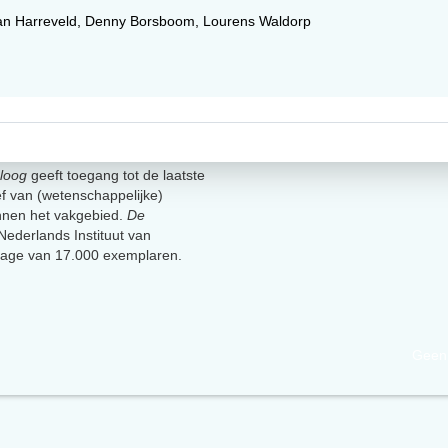
an Harreveld
,
Denny Borsboom
,
Lourens Waldorp
loog
geeft toegang tot de laatste
ief van (wetenschappelijke)
innen het vakgebied.
De
t Nederlands Instituut van
lage van 17.000 exemplaren.
Geen 