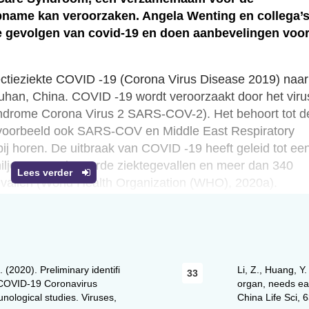
name kan veroorzaken. Angela Wenting en collega’
e gevolgen van covid-19 en doen aanbevelingen voo
fectieziekte COVID -19 (Corona Virus Disease 2019) naar
 Wuhan, China. COVID -19 wordt veroorzaakt door het viru
drome Corona Virus 2 SARS-COV-2). Het behoort tot d
ijvoorbeeld ook SARS-COV en Middle East Respiratory
horen. De uitbraak van COVID -19 heeft geleid tot ee
ljoen geregistreerde ziektegevallen en meer dan 340
Lees verder
vallen (World Health Organization (WHO), 2020a).
nd geregistreerde ziektegevallen, waarvan meer dan
enhuisopnamen (ongeveer 25% van het aantal
end sterfgevallen (Rijksinstituut voor Volksgezondheid e
l opnamen op een intensive care afdeling (IC ) betrof ein
(2020). Preliminary identifi
Li, Z., Huang, Y
ive Care Evaluatie, 2020). Dit betreft ongeveer een kwart
he COVID-19 Coronavirus
organ, needs ea
namen en bijna zeven procent van het totaal aantal
logical studies. Viruses,
China Life Sci,