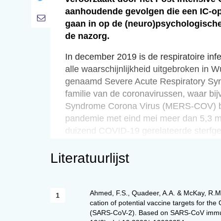
aanhoudende gevolgen die een IC-op
gaan in op de (neuro)psychologisch
de nazorg.
In december 2019 is de respiratoire in
alle waarschijnlijkheid uitgebroken in
genaamd Severe Acute Respiratory Syn
familie van de coronavirussen, waar b
Syndrome Corona Virus (MERS-COV) bij 
pandemie met eind mei meer dan 5,3 mi
duizend COVID-19 gerelateerde sterfge
In Nederland zijn er meer dan 45 duize
Literatuurlijst
elfduizend COVID19 gerelateerde ziek
geregistreerde ziektevallen) en zesduiz
Milieu (RIVM), 2020a). Het totaal aanta
Ahmed, F.S., Quadeer, A.A. & McKay, R.M. 
mei bijna drieduizend (Nationale Intens
cation of potential vaccine targets for t
van het aantal COVID -19 ziekenhuisop
(SARS-CoV-2). Based on SARS-CoV immuno