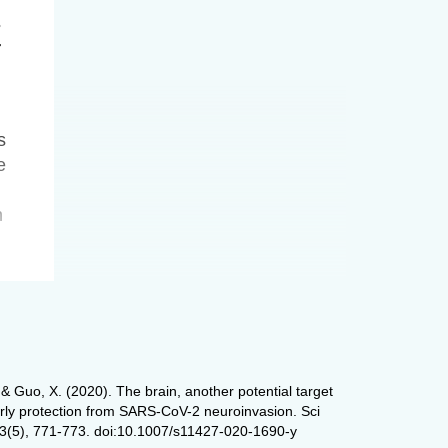
s
r
s
e
n
n
d
. & Guo, X. (2020). The brain, another potential target
rly protection from SARS-CoV-2 neuroinvasion. Sci
 63(5), 771-773. doi:10.1007/s11427-020-1690-y