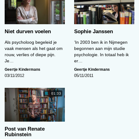
en om met mensen te gaan werken. De
belevingswereld van anderen blijft toch altijd
voor een deel een mysterie, en als psycholoog
probeer je enigszins in de hoofden van anderen
Niet durven voelen
Sophie Janssen
te kruipen.
Als psycholoog begeleid je
‘In 2003 ben ik in Nijmegen
Gelukkig vond ik het eerste studiejaar al meteen
vaak mensen als het gaat om
begonnen aan mijn studie
erg leuk, sowieso het studentenleven en alle
rouw, verlies of diepe pijn.
psychologie. In totaal heb ik
sociale aspecten, maar ook naar college gaan.
Je…
er…
De klinische psychologie sprak me het meest
Geertje Kindermans
Geertje Kindermans
aan, omdat ik daar anderen mee kon helpen. En
03/11/2012
05/11/2011
zo kwam ik er gaandeweg gelukkig achter dat ik
graag psycholoog wilde worden.
01:33
Als het over geestelijke gezondheid gaat, vind ik
het onder meer interessant hoe wij als
maatschappij daarnaar kijken. In de dsm wordt
niet gesproken over mogelijke oorzaken van
Post van Renate
bijvoorbeeld een depressie, angstklachten of
Rubinstein