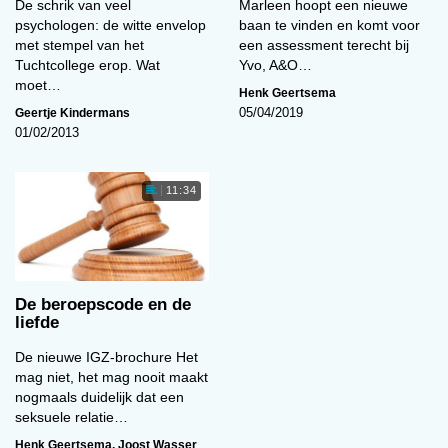
De schrik van veel
Marleen hoopt een nieuwe
kwalificaties kwam de familie in het geweer. Ma,
psychologen: de witte envelop
baan te vinden en komt voor
30 jaar kleuterjuf naar volle tevredenheid
met stempel van het
een assessment terecht bij
schizofreen??ii De familie diende een klacht in.
Tuchtcollege erop. Wat
Yvo, A&O…
moet…
Henk Geertsema
Geertje Kindermans
05/04/2019
Het college van toezicht
01/02/2013
11:34
Het College van Toezicht meent dat De Ruiter
fout zat. Haar uitspraken zijn te beschouwen als
een vorm van rapportage.iii En deze rapportage
is niet in lijn met de eisen die aan een
rapportage gesteld mogen worden, zoals
De beroepscode en de
beschreven in artikel III.3.3.16 (zie kader). De
liefde
ex-partner en zijn moeder waren geen cliënten
De nieuwe IGZ-brochure Het
van De Ruiter en hadden haar geen
mag niet, het mag nooit maakt
toestemming gegeven voor deze uitspraken. De
nogmaals duidelijk dat een
seksuele relatie…
Ruiter heeft beiden zelfs nooit gezien. Uit het
proces-verbaal blijkt dat zij zich in belangrijke
Henk Geertsema
,
Joost Wasser