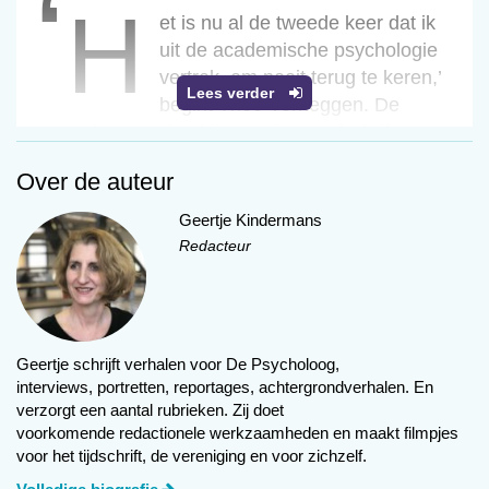
‘h
‘Het is nu al de tweede keer dat ik
uit de academische psychologie
vertrek, om nooit terug te keren,’
Lees verder
begint Theo Verheggen. De
eerste keer werkte hij aan zijn proefschrift aan
de Radbouduniversiteit Nijmegen. Hij stapte op
Over de auteur
uit solidariteit met collega’s die weg moesten en
werkte vervolgens op verschillende plekken.
Geertje Kindermans
Vervolgens ging hij vijf maanden op reis met een
Redacteur
oude Volkswagenbus. (Voor de liefhebber: een
T2, luchtgekoeld.) Hij raakte eraan verknocht.
Toch kwam hij in 2005 terug als psycholoog; hij
kreeg een baan aan de Open Universiteit (OU),
Geertje schrijft verhalen voor De Psycholoog,
waar hij vakken gaf als cultuurpsychologie en
interviews, portretten, reportages, achtergrondverhalen. En
geschiedenis van de psychologie.
verzorgt een aantal rubrieken. Zij doet
voorkomende redactionele werkzaamheden en maakt filmpjes
voor het tijdschrift, de vereniging en voor zichzelf.