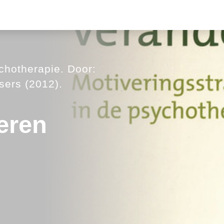
chotherapie. Door:
sers (2012).
eren