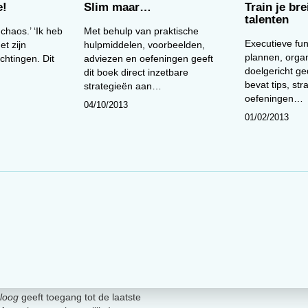
e!
Slim maar…
Train je bre
talenten
 chaos.’ ‘Ik heb
Met behulp van praktische
Executieve fun
et zijn
hulpmiddelen, voorbeelden,
plannen, orga
htingen. Dit
adviezen en oefeningen geeft
doelgericht ge
dit boek direct inzetbare
bevat tips, st
strategieën aan…
oefeningen…
04/10/2013
01/02/2013
loog
geeft toegang tot de laatste