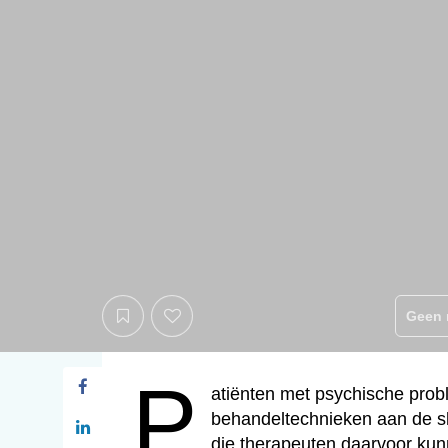
Geen 
p
Patiënten met psychische pro
behandeltechnieken aan de sla
die therapeuten daarvoor ku