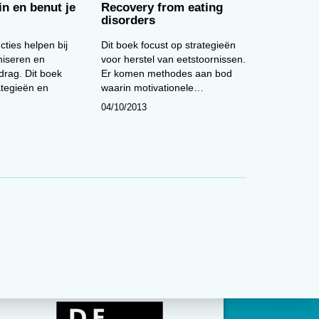
in en benut je
Recovery from eating
disorders
cties helpen bij
Dit boek focust op strategieën
niseren en
voor herstel van eetstoornissen.
drag. Dit boek
Er komen methodes aan bod
rategieën en
waarin motivationele…
04/10/2013