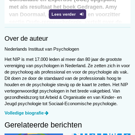
met als resultaat het boek Gedragen. Amy
van Doormaal, gz-psycholoog en voorzitter
Lees verder
sectie Oude-renpsychologie, vertelt over de
inhoud en missie van het boek.
Over de auteur
Nederlands Instituut van
Nederlands Instituut van Psychologen
Psychologen
i
Het NIP is met 17.000 leden al meer dan 80 jaar de grootste
vereniging van psychologen in Nederland. Ze zetten zich in voor
In het boek is vanuit verschillende
de psycholoog als professional en voor de psychologie als vak.
perspectieven gekeken naar
Dit doen ze door de standaard van de professionals hoog te
houden en de psychologie stevig op de kaart te zetten. Het NIP
‘probleemgedrag’ bij dementie. Onder
vertegenwoordigt psychologen in het brede vakgebied. Van
andere de perspectieven van naasten,
gezondheidszorg tot Arbeid & Organisatie en van Kinder- en
psychologen, onderzoekers, specialisten
Jeugd psychologie tot Sociaal-Economische psychologie.
ouderenge-neeskunde, orthopedagogen en
Volledige biografie
bestuurders zijn meegenomen. ‘Die
verschillende perspectieven zijns belangrijk: er
Gerelateerde berichten
is namelijk nooit één oorzaak van ‘probleem