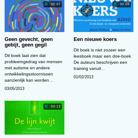
gedrag’. Er zijn altijd meerdere factoren van
00:07
00:08
invloed en je kunt op meerdere manieren kijken
naar hoe om te gaan met bepaald gedrag en
wat iemand nodig heeft’, vertelt Amy. Het boek
biedt hier handvaten voor. ‘Door het hele boek
Geen gevecht, geen
Een nieuwe koers
zijn casussen en voorbeelden beschreven zodat
gebijt, geen gegil
je meteen kunt lezen hoe het in de praktijk
Dit boek is niet zozeer een
Dit boek laat zien dat
leesboek maar een doe-boek.
moet.’
probleemgedrag van mensen
De auteurs beschrijven een
Er is nooit één oorzaak van
met autisme en andere
training vanuit…
ontwikkelingsstoornissen
probleemgedrag
01/02/2013
aanzienlijk kan worden…
03/05/2013
Nieuwe visie
00:13
Volgens Amy is de insteek van het boek
vernieuwend ten opzichte van bestaande
boeken. Er wordt gekeken naar hoe de