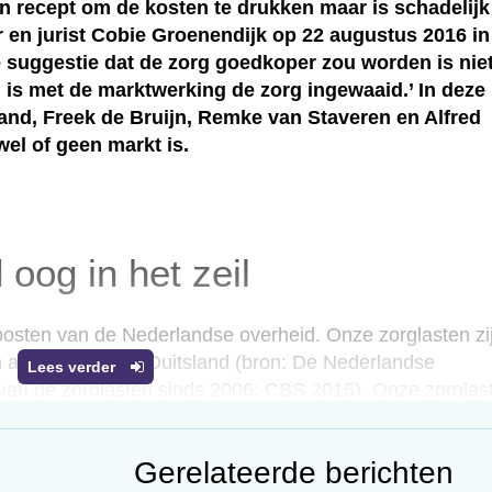
n recept om de kosten te drukken maar is schadelijk
er en jurist Cobie Groenendijk op 22 augustus 2016 in
e suggestie dat de zorg goedkoper zou worden is nie
d is met de marktwerking de zorg ingewaaid.’ In deze
and, Freek de Bruijn, Remke van Staveren en Alfred
wel of geen markt is.
 oog in het zeil
posten van de Nederlandse overheid. Onze zorglasten zi
en als Frankrijk en Duitsland (bron: De Nederlandse
Lees verder
 van de zorglasten sinds 2006; CBS 2015). Onze zorglas
bron zien, maar laten de afgelopen vijftien jaar ook een
, er zijn nieuwe kostbare technologieën, duurdere
Gerelateerde berichten
mak en stellen hogere eisen aan de zorg.