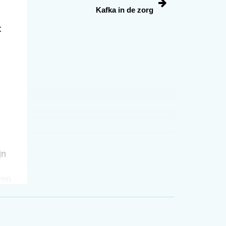
Kafka in de zorg
t
jn
ten