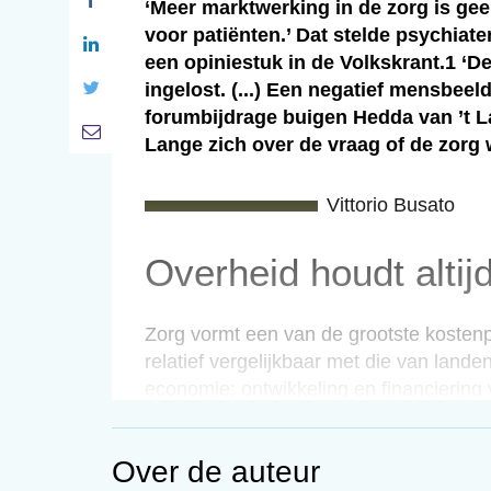
‘Meer marktwerking in de zorg is gee
voor patiënten.’ Dat stelde psychiat
een opiniestuk in de Volkskrant.1 ‘D
ingelost. (...) Een negatief mensbeel
forumbijdrage buigen Hedda van ’t L
Lange zich over de vraag of de zorg 
Vittorio Busato
Overheid houdt altijd
Zorg vormt een van de grootste kosten
relatief vergelijkbaar met die van land
economie; ontwikkeling en financiering
zijn niet alleen fors, zo laat diezelfde 
continue stijging zien; we worden ouder
Over de auteur
medicijnen, we accepteren minder onge