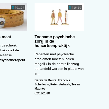
01:24
18:10
org
.
ale
oor
p maat
Toename psychische
zorg in de
ls geschenk
huisartsenpraktijk
che
ruk) stelt de
Patiënten met psychische
Met
ikaanse
problemen moeten indien
 psychotherapeut
mogelijk in de eerstelijnszorg
behandeld worden in plaats van
in…
ent
Derek de Beurs
,
Francois
ers
Schellevis
,
Peter Verhaak
,
Tessa
Magnée
02/11/2018