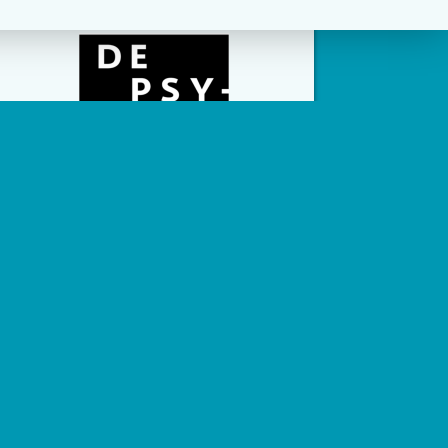
m
social channels zijn geconfigureerd.