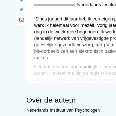
Nederlands Instit
‘Sinds januari dit jaar heb ik een eigen 
werk ik helemaal voor mezelf. Vorig jaa
dag in de week mee begonnen. Ik werk 
(landelijk netwerk van vrijgevestigde pr
geestelijke gezondheidszorg, red.) Via 
bijvoorbeeld van een elektronisch patië
maken.
Het idee om een eigen praktijk te begin
langer. Het leek me fijn de regie te hebb
plannen en enkel cliënten aan te neme
dat je ze kunt helpen. Hiervoor heb ik o
en PsyQ gewerkt. De problematiek van
Over de auteur
was zo zwaar, dat ze niet altijd opknap
behandeling. Het was lastig daar voldoe
Nederlands Instituut van Psychologen
Nu neem ik cliënten met allerlei soorte