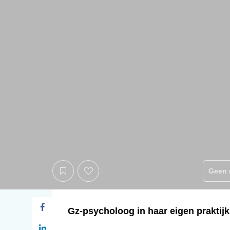
Geen 
Gz-psycholoog in haar eigen praktij