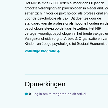
Het NIP is met 17.000 leden al meer dan 80 jaar de
adhd – maar wel vooral als ze nog enig
grootste vereniging van psychologen in Nederland. Z
Engels, of in het Bosnisch, mijn moedert
zetten zich in voor de psycholoog als professional en
behandel ik altijd wel een of twee cliën
voor de psychologie als vak. Dit doen ze door de
om in het Engels te kunnen behandelen 
standaard van de professionals hoog te houden en d
psychologie stevig op de kaart te zetten. Het NIP
behandel worstelen vaak met dezelfde d
vertegenwoordigt psychologen in het brede vakgebie
maar dat gaat minder makkelijk dan ver
Van gezondheidszorg tot Arbeid & Organisatie en va
volwassenen hebben immers vaak al een 
Kinder- en Jeugd psychologie tot Sociaal-Economis
deze cliënten aan te sporen contacten te
psychologie.
Volledige biografie
vrijwilligerswerk te doen, in een buurt
Doorgaans zie ik zeven cliënten op een 
een uur te pauzeren tussen de middag. 
heb ik al een wachtlijst. Soms maak ik il
tablet. Dat is heel praktisch, je hebt ge
Opmerkingen
van foto’s die mensen kunnen opsturen v
aan en dan kunnen klanten daarmee doe
0
Log in om te reageren op dit artikel
.
Over het algemeen bevalt het al heel go
Hier in het gebouw werkt ook een bevri