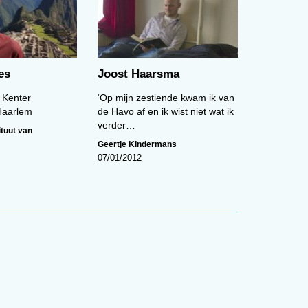
uk
es
Joost Haarsma
,
 Kenter
‘Op mijn zestiende kwam ik van
en,
Haarlem
de Havo af en ik wist niet wat ik
eer
verder…
ituut van
Geertje Kindermans
07/01/2012
eer
els
.
k