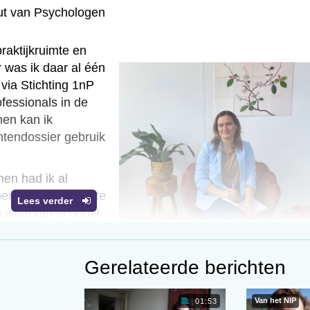
uut van Psychologen
praktijkruimte en
r was ik daar al één
via Stichting 1nP
ofessionals in de
hen kan ik
ntendossier gebruik
nen had ik al
en, zelf je dag in te
Lees verder
n waarvan je denkt
nder meer bij i-psy
 sommige cliënten
Gerelateerde berichten
ten van een
ning uit te halen.
Van het NIP
01:53
n problematiek aan – denk aan angst, depressie, trauma,