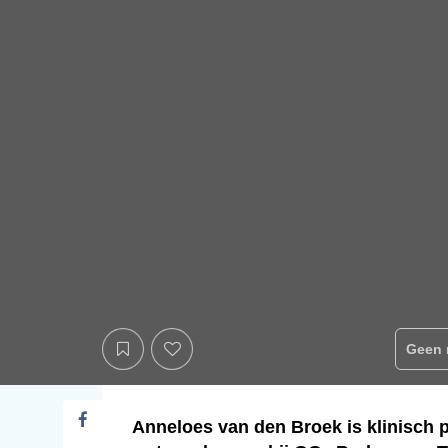
Geen 
Anneloes van den Broek is klinisch 