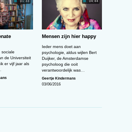
.
01:33
04:44
enate
Mensen zijn hier happy
Ieder mens doet aan
k
 sociale
psychologie, aldus wijlen Bert
m
n de Universiteit
Duijker, de Amsterdamse
k er vijf jaar als
psycholoog die ooit
…
verantwoordelijk was…
mans
Geertje Kindermans
03/06/2016
rg
 en
on