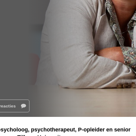
reacties
psycholoog, psychotherapeut, P-opleider en senior