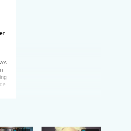
sen
a’s
en
ing
 de
e