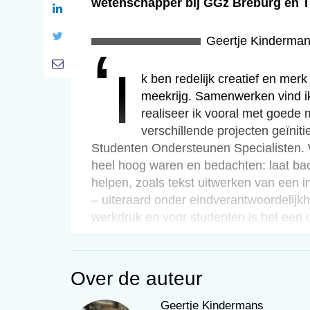
wetenschapper bij GGz Breburg en Tr
Geertje Kinderma
‘i
‘Ik ben redelijk creatief en me
meekrijg. Samenwerken vind ik
realiseer ik vooral met goede
verschillende projecten geïnit
Studenten Ondersteunen Specialisten. W
heel hoog waren en bedachten: laat bac
helpen, zoals tekst uitwerken van een 
– uiteraard onder eindverantwoordelijkh
werkdruk en voor studenten is het een u
een grote ggz-instelling en te overwegen
manier om iets bij te verdienen.
Over de auteur
We willen dat ieder jaar nieuwe student
doorstroom blijft bestaan. Maar wij rede
Geertje Kindermans