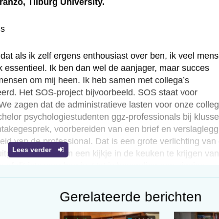
anzo, Tilburg University.
ns
rk dat als ik zelf ergens enthousiast over ben, ik veel men
 essentieel. Ik ben dan wel de aanjager, maar succes
 mensen om mij heen. Ik heb samen met collega’s
ieerd. Het SOS-project bijvoorbeeld. SOS staat voor
e zagen dat de administratieve lasten voor onze colleg
helor psychologiestudenten ggz-professionals bij kluss
intakegesprek, voorbereiden van een brief en verslaglegg
eid van de professional. Dat is een grote verlichting van
Lees verder
itgelezen kans om een kijkje in de keuken te krijgen van
 of dit iets voor hen is. Het is bovendien een zinnige
Gerelateerde berichten
en deze kans krijgen. Hiervoor is het noodzakelijk dat de
neren als opleiders, je kunt het ook vanuit de organisati