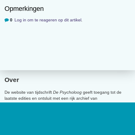
Opmerkingen
0
Log in om te reageren op dit artikel
.
Over
De website van tijdschrift
De Psycholoog
geeft toegang tot de
laatste edities en ontsluit met een rijk archief van
(wetenschappelijke) artikelen de professionele kennis binnen het
vakgebied.
De Psycholoog
is het tijdschrift van het Nederlands
Instituut van Psychologen (NIP) en heeft een oplage van 17.000
exemplaren.