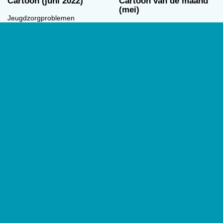
Cartoon (juni 2022)
Cartoon van de maand
(mei)
Jeugdzorgproblemen
Veel jongeren bang voor
Arend van Dam
oorlog
03/06/2022
Arend van Dam
06/05/2022
Cartoon
00:00
00:00
Cartoon van de maand
Cartoon van de maand
(april)
(maart)
Stalin-Complex
Klimaatpsycholoog
Arend van Dam
Arend van Dam
01/04/2022
04/03/2022