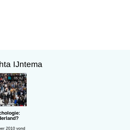
hta IJntema
05:42
chologie:
derland?
er 2010 vond