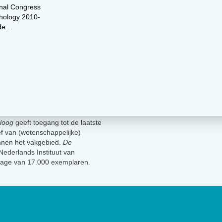
ional Congress
hology 2010-
 de…
loog
geeft toegang tot de laatste
ief van (wetenschappelijke)
innen het vakgebied.
De
t Nederlands Instituut van
lage van 17.000 exemplaren.
Geen 