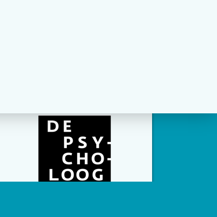
social channels zijn geconfigureerd.