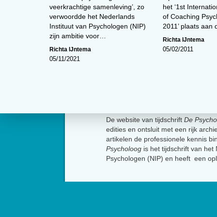
veerkrachtige samenleving’, zo
het ‘1st Internat
verwoordde het Nederlands
of Coaching Psyc
Instituut van Psychologen (NIP)
2011’ plaats aan
zijn ambitie voor…
Richta IJntema
Richta IJntema
05/02/2011
05/11/2021
Over
De website van tijdschrift
De Psycho
edities en ontsluit met een rijk arch
artikelen de professionele kennis b
Psycholoog
is het tijdschrift van he
Psychologen (NIP) en heeft een op