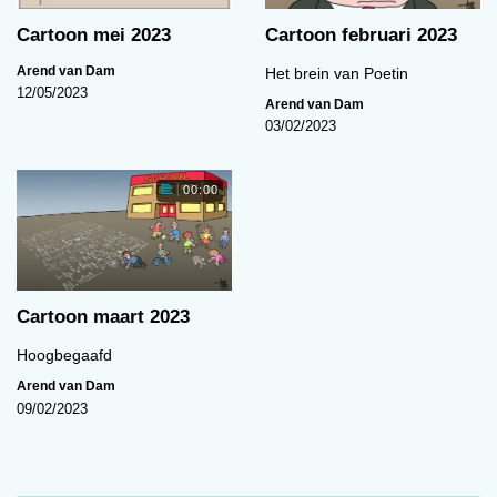
Cartoon van de maand (oktober)
Cartoon mei 2023
Cartoon februari 2023
Arend van Dam
Het brein van Poetin
00:00
12/05/2023
Arend van Dam
03/02/2023
00:00
Cartoon maart 2023
Cartoon van de maand (juni)
Hoogbegaafd
Arend van Dam
01:15
09/02/2023