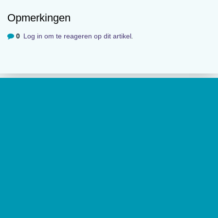
Opmerkingen
0
Log in om te reageren op dit artikel
.
Kans op PTSS na trauma
Over
De website van tijdschrift
De Psycholoog
geeft toegang tot de
laatste edities en ontsluit met een rijk archief van
(wetenschappelijke) artikelen de professionele kennis binnen het
vakgebied.
De Psycholoog
is het tijdschrift van het Nederlands
Instituut van Psychologen (NIP) en heeft een oplage van 17.000
exemplaren.