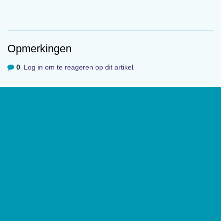
Opmerkingen
0
Log in om te reageren op dit artikel
.
Cartoon van de maand (maart)
Over
De website van tijdschrift
De Psycholoog
geeft toegang tot de
laatste edities en ontsluit met een rijk archief van
(wetenschappelijke) artikelen de professionele kennis binnen het
vakgebied.
De Psycholoog
is het tijdschrift van het Nederlands
Instituut van Psychologen (NIP) en heeft een oplage van 17.000
exemplaren.