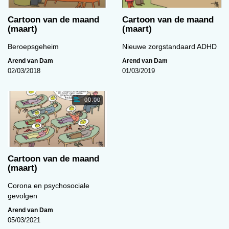
Werkt roken schizofrenie in de hand?
Cartoon van de maand
Cartoon van de maand
(maart)
(maart)
00:00
Beroepsgeheim
Nieuwe zorgstandaard ADHD
Arend van Dam
Arend van Dam
02/03/2018
01/03/2019
00:00
Cartoon van de maand
Cartoon van de maand (juni)
(maart)
00:00
Corona en psychosociale
gevolgen
Arend van Dam
05/03/2021