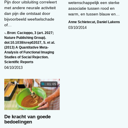
Pijn door uitsluiting correleert
wetenschappelijk een sterke
onderschatten die zij zelf uitvoeren. Dit bleek
met andere neurale activiteit
associatie tussen rood en
ook het geval als wij moeten nagaan of
dan pijn die ontstaat door
warm, en tussen blauw en…
bijvoorbeeld een isoleercel marteling is.
bijvoorbeeld weefselschade
Anne Schietecat
,
Daniel Lakens
of…
De onderzoekers vonden één lichtpuntje: als wij
03/10/2014
-. Bron: Cacioppo
,
3 (art. 2027;
zelf blootgesteld zijn aan zo’n techniek, kunnen
Nature Publishing Group).
wij er een betere inschatting van maken. Dat
doi:10.1038/srep02027
,
S. et al.
(2013) A Quantitative Meta-
bleek uit een serie experimenten. Proefpersonen
Analysis of Functional Imaging
moesten bijvoorbeeld een tijdje hun linkerhand
Studies of Social Rejection.
Scientific Reports
in ijswater houden. Als hun vlak daarna
04/10/2013
gevraagd werd of het blootstellen van
gevangenen aan lage temperaturen marteling
was, antwoordden zij daar vaker bevestigend
01:05
op. Ook vonden ze deze techniek vaker ethisch
onverantwoord.
Maar dit lichtpuntje bleek geen reden voor al te
hoopvolle verwachtingen. Want als er slechts
De kracht van goede
bedoelingen
tien minuten waren verstreken tussen de (zeer