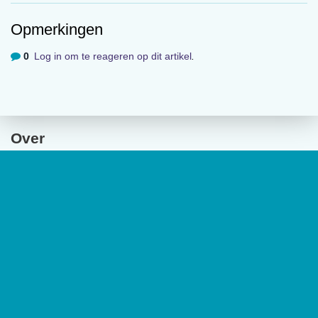
Opmerkingen
Volgende
Muziek verandert waarneming
0
Log in om te reageren op dit artikel
.
Meest gelezen
01:08
Over
De website van tijdschrift
De Psycholoog
geeft toegang tot de
laatste edities en ontsluit met een rijk archief van
(wetenschappelijke) artikelen de professionele kennis binnen het
vakgebied.
De Psycholoog
is het tijdschrift van het Nederlands
Instituut van Psychologen (NIP) en heeft een oplage van 17.000
exemplaren.
Genderdysforie bij jongeren